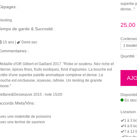
superbe p
Cépages :
dense..."
iesling
25,00
Temps de garde & Sucrosité :
Contenan
15 ans |
Demi-sec
Commentaires :
Quantité :
édaille d'OR Gilbert et Gaillard 2017 :"Robe or soutenu. Nez riche et
ntense, épices fines, fruits exotiques, fond d'agrumes. La bouche est
otée d'une superbe palette aromatique complexe et dense. La
ouche est onctueuse, soyeuse, rafinée. Un riesling de grande
lasse."
ettane&Desseauve 2015 : note 15/20
Disponibil
En stoc
Accords Mets/Vins :
Livraison
vec une matelotte de poissons
1 à 3 bo
vec une terrine de saumon
4 à 6 bo
7 à 12 
Plus de