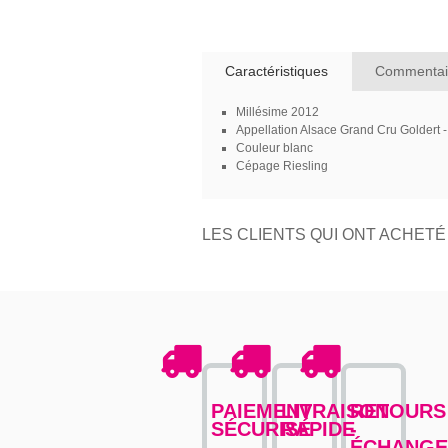
Caractéristiques
Commentai
Millésime
2012
Appellation
Alsace Grand Cru Goldert -
Couleur
blanc
Cépage
Riesling
LES CLIENTS QUI ONT ACHET
PAIEMENT
LIVRAISON
RETOURS
SÉCURISÉ
RAPIDE
-
ÉCHANGE