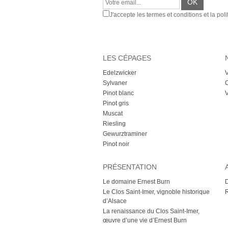
J'accepte les termes et conditions et la poli
LES CÉPAGES
Edelzwicker
V
Sylvaner
C
Pinot blanc
V
Pinot gris
Muscat
Riesling
Gewurztraminer
Pinot noir
PRÉSENTATION
Le domaine Ernest Burn
D
Le Clos Saint-Imer, vignoble historique
d’Alsace
La renaissance du Clos Saint-Imer,
œuvre d’une vie d’Ernest Burn