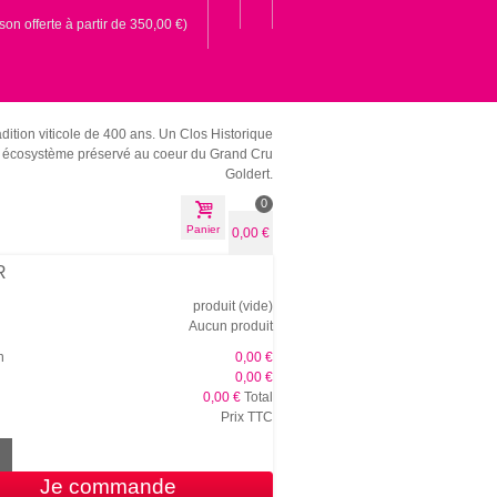
ison offerte à partir de 350,00 €)
dition viticole de 400 ans.
Un Clos Historique
écosystème préservé au coeur du Grand Cru
Goldert.
0
Panier
0,00 €
R
produit
(vide)
Aucun produit
n
0,00 €
0,00 €
0,00 €
Total
Prix TTC
Je commande