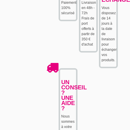
Paiement
Livraison
100%
en 48h -
Vous
sécurisé
72h
disposez
Frais de
de 14
port
jours à
offerts à
la date
partir de
de
350 €
livraison
d'achat
pour
échanger
vos
produits.
UN
CONSEIL
?
UNE
AIDE
?
Nous
sommes
à votre