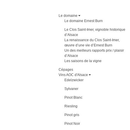
Le domaine
Le domaine Ernest Burn
Le Clos Saint-Imer, vignoble historique
d’Alsace
La renaissance du Clos Saint-Imer,
œuvre d’une vie d’Ernest Burn
Un des meilleurs rapports prix / plaisir
d’Alsace
Les saisons de la vigne
Cépages
Vins AOC d'Alsace
Edelzwicker
Sylvaner
Pinot Blanc
Riesling
Pinot gris
Pinot Noir