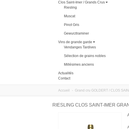
Clos Saint-Imer / Grands Crus
Riesling
Muscat
Pinot Gris
Gewurztraminer
Vins de grande garde
Vendanges Tardives
Sélection de grains nobles
Millésimes anciens
Actualités
Contact
Accueil
-
Grand cru GOLDERT / CLOS SAI
RIESLING CLOS SAINT-IMER GRA
A
A