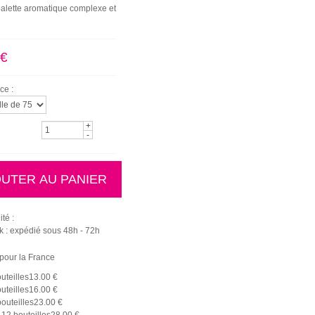
alette aromatique complexe et
 €
ce :
+
-
ité :
k : expédié sous 48h - 72h
 pour la France
uteilles
13.00 €
uteilles
16.00 €
bouteilles
23.00 €
 12 bouteilles
28.00 €