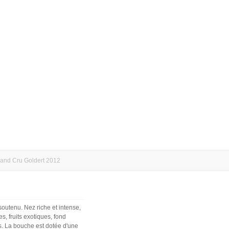
rand Cru Goldert 2012
soutenu. Nez riche et intense,
es, fruits exotiques, fond
. La bouche est dotée d'une