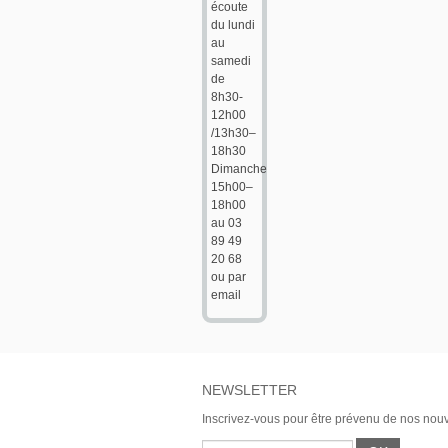
écoute
du lundi
au
samedi
de
8h30-
12h00
/13h30–
18h30
Dimanche
15h00–
18h00
au 03
89 49
20 68
ou par
email
NEWSLETTER
Inscrivez-vous pour être prévenu de nos nou