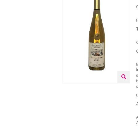
R
M
i
d
b
c
B
A
A