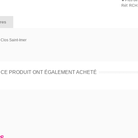
Réf.
RCH
res
 Clos Saint-Imer
É CE PRODUIT ONT ÉGALEMENT ACHETÉ
S