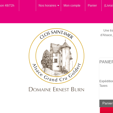
ison 48/72h
Nos horaires
Mon compte
Panier
(Livra
Une tra
d'Alsace,
PANIE
Expéditio
Taxes
Panier