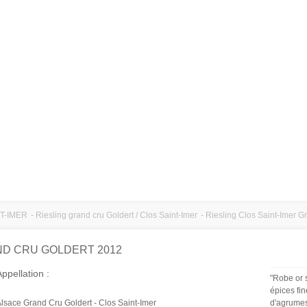
NT-IMER
-
Riesling grand cru Goldert / Clos Saint-Imer
-
Riesling Clos Saint-Imer G
ND CRU GOLDERT 2012
ppellation :
"Robe or 
épices fin
d'agrumes
lsace Grand Cru Goldert - Clos Saint-Imer