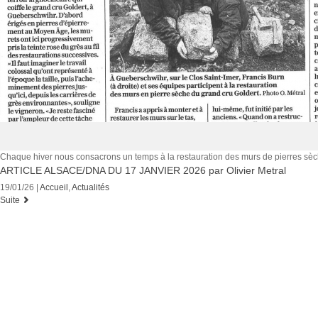
Chaque hiver nous consacrons un temps à la restauration des murs de pierres sèc
ARTICLE ALSACE/DNA DU 17 JANVIER 2026 par Olivier Metral
19/01/26 |
Accueil
,
Actualités
Suite
« Chaque vin vous
raconte son histoire. Il
vous dit d’où il vient et si
la vigne est jeune ou
vieille, contente ou
malheureuse. Il vous
déclare si on a cherché le