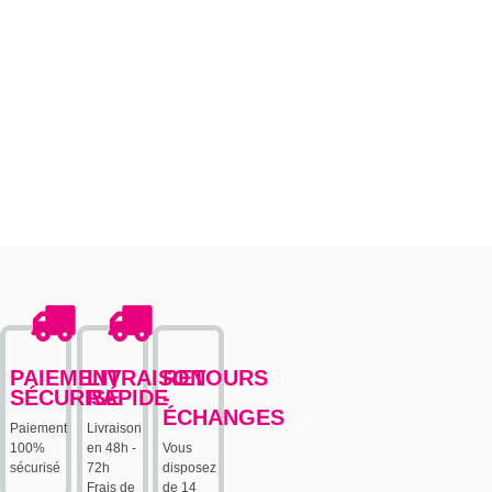
meilleur de lui-même. Il
se souvient pour vous du
temps qu’il a fait cette
année-là et il sait mieux
que n’importe qui si elle
fut facile ou bien rude. »
Ernest Burn, cité par
Bernard Ginestet, ‘Alsace,
Clos et Grands Crus’,
J.Legrand, 1989
PAIEMENT
LIVRAISON
RETOURS
SÉCURISÉ
RAPIDE
-
ÉCHANGES
Paiement
Livraison
100%
en 48h -
Vous
sécurisé
72h
disposez
Frais de
de 14