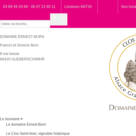
03 89 49 20 68 - 06 07 22 60 11
Livraison 48/72h
Nos hora
Rechercher
DOMAINE ERNEST BURN
Francis et Simone Burn
8 rue basse
68420 GUEBERSCHWIHR
Le domaine
Le domaine Ernest Burn
Le Clos Saint-Imer, vignoble historique