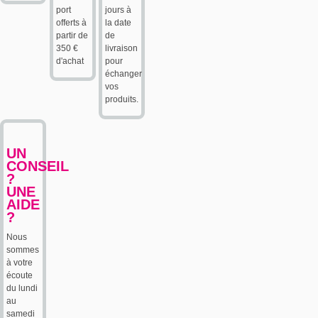
port
jours à
offerts à
la date
partir de
de
350 €
livraison
d'achat
pour
échanger
vos
produits.
UN
CONSEIL
?
UNE
AIDE
?
Nous
sommes
à votre
écoute
du lundi
au
samedi