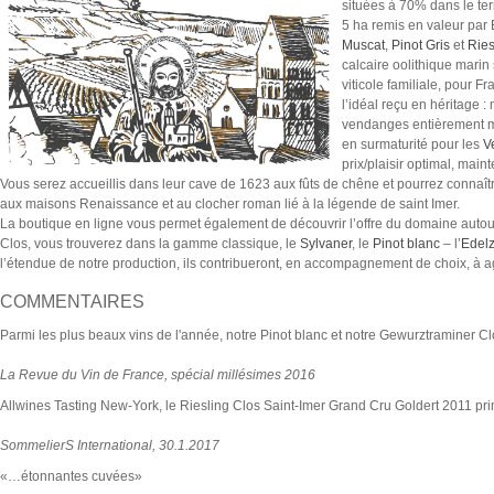
situées à 70% dans le ter
5 ha remis en valeur par E
Muscat
,
Pinot Gris
et
Ries
calcaire oolithique marin 
viticole familiale, pour
l’idéal reçu en héritage :
vendanges entièrement man
en surmaturité pour les
V
prix/plaisir optimal, maint
Vous serez accueillis dans leur cave de 1623 aux fûts de chêne et pourrez connaître
aux maisons Renaissance et au clocher roman lié à la légende de saint Imer.
La boutique en ligne vous permet également de découvrir l’offre du domaine auto
Clos, vous trouverez dans la gamme classique, le
Sylvaner
, le
Pinot blanc
– l’
Edelz
l’étendue de notre production, ils contribueront, en accompagnement de choix, à
COMMENTAIRES
Parmi les plus beaux vins de l'année, notre Pinot blanc et notre Gewurztraminer C
La Revue du Vin de France, spécial millésimes 2016
Allwines Tasting New-York, le Riesling Clos Saint-Imer Grand Cru Goldert 2011 pr
SommelierS International, 30.1.2017
«…étonnantes cuvées»