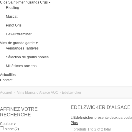
Clos Saint-Imer / Grands Crus
Riesling
Muscat
Pinot Gris
Gewurztraminer
Vins de grande garde
Vendanges Tardives
Sélection de grains nobles
Millésimes anciens
Actualités
Contact
Accueil
-
Vins blancs d'Alsace AOC
-
Edelzwicker
EDELZWICKER D’ALSACE 
AFFINEZ VOTRE
RECHERCHE
L’
Edelzwicker
présente deux particular
75 cl réservée aux 7 cépages, et c'e
Plus
Couleur
v
associant "edel", noble, et "Zwicker" q
blanc
(2)
produits 1 to 2 of 2 total