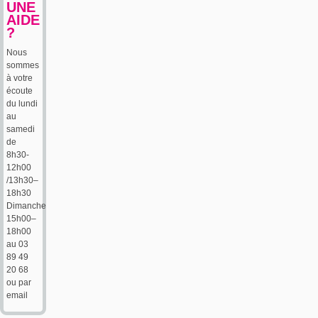
UNE
AIDE
?
Nous
sommes
à votre
écoute
du lundi
au
samedi
de
8h30-
12h00
/13h30–
18h30
Dimanche
15h00–
18h00
au 03
89 49
20 68
ou par
email