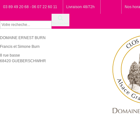
03 89 49 20 68 - 06 07 22 60 11
Livraison 48/72h
Nos hora
Rechercher
DOMAINE ERNEST BURN
Francis et Simone Burn
8 rue basse
68420 GUEBERSCHWIHR