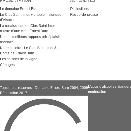
PRÉSENTATION
ACTUALITÉS
Le domaine Ernest Burn
Distinctions
Le Clos Saint-Imer, vignoble historique
Revue-de-presse
d’Alsace
La renaissance du Clos Saint-Imer,
œuvre d’une vie d’Ernest Burn
Un des meilleurs rapports prix / plaisir
d’Alsace
Notre histoire : Le Clos Saint-Imer & le
Domaine Ernest Burn
Les saisons de la vigne
Cépages
L'abus d'alcool est dange
Tous droits réservés - Domaine Ernest Burn 2004, 2009
modération.
Réalisation 2017