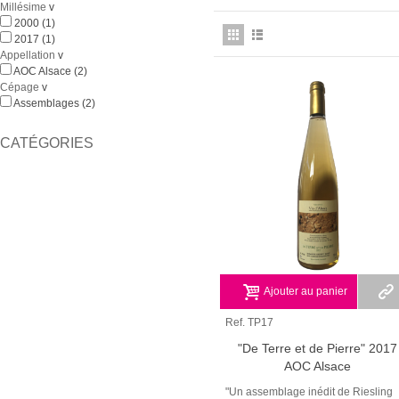
Millésime
v
Caractéristiques de l’E
2000
(1)
2017
(1)
L'Edelzwicker du Domaine Burn est co
Appellation
v
finale. Il présente une robe jaune clai
AOC Alsace
(2)
aisément les mets les plus simples et p
Cépage
v
en kir d'apéritif sans chichi.
Assemblages
(2)
CATÉGORIES
Ajouter au panier
Ref. TP17
"De Terre et de Pierre" 2017
AOC Alsace
"Un assemblage inédit de Riesling