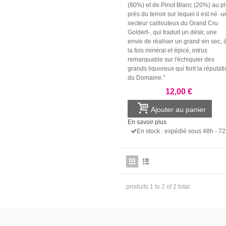
(80%) et de Pinot Blanc (20%) au p
près du terroir sur lequel il est né -u
secteur caillouteux du Grand Cru
Goldert-, qui traduit un désir, une
envie de réaliser un grand vin sec, 
la fois minéral et épicé, intrus
remarquable sur l'échiquier des
grands liquoreux qui font la réputat
du Domaine."
12,00 €
Ajouter au panier
En savoir plus
En stock : expédié sous 48h - 7
produits 1 to 2 of 2 total