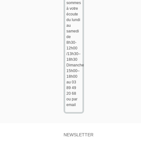
sommes
à votre
écoute
du lundi
au
samedi
de
8h30-
12h00
/13h30–
18h30
Dimanche
15h00–
18h00
au 03
89 49
20 68
ou par
email
NEWSLETTER