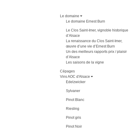
Le domaine
Le domaine Ernest Burn
Le Clos Saint-Imer, vignoble historique
d’Alsace
La renaissance du Clos Saint-Imer,
œuvre d’une vie d’Ernest Burn
Un des meilleurs rapports prix / plaisir
d’Alsace
Les saisons de la vigne
Cépages
Vins AOC d'Alsace
Edelzwicker
Sylvaner
Pinot Blanc
Riesling
Pinot gris
Pinot Noir