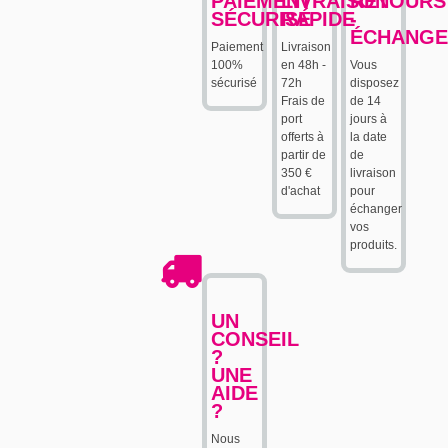
PAIEMENT
LIVRAISON
RETOURS
SÉCURISÉ
RAPIDE
-
ÉCHANGE
Paiement
Livraison
100%
en 48h -
Vous
sécurisé
72h
disposez
Frais de
de 14
port
jours à
offerts à
la date
partir de
de
350 €
livraison
d'achat
pour
échanger
vos
produits.
UN
CONSEIL
?
UNE
AIDE
?
Nous