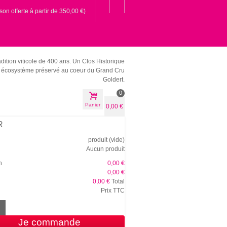
ison offerte à partir de 350,00 €)
dition viticole de 400 ans.
Un Clos Historique
écosystème préservé au coeur du Grand Cru
Goldert.
0
Panier
0,00 €
R
produit
(vide)
Aucun produit
n
0,00 €
0,00 €
0,00 €
Total
Prix TTC
Je commande