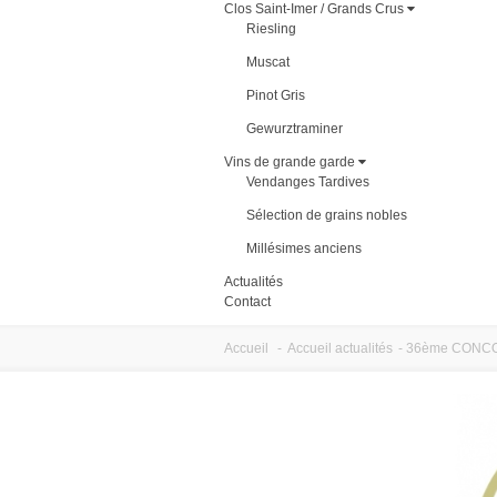
Clos Saint-Imer / Grands Crus
Riesling
Muscat
Pinot Gris
Gewurztraminer
Vins de grande garde
Vendanges Tardives
Sélection de grains nobles
Millésimes anciens
Actualités
Contact
Accueil
-
Accueil actualités
-
36ème CONCO