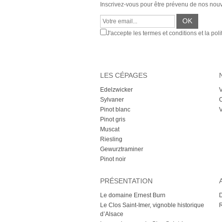
Inscrivez-vous pour être prévenu de nos nou
J'accepte les termes et conditions et la poli
LES CÉPAGES
Edelzwicker
V
Sylvaner
C
Pinot blanc
V
Pinot gris
Muscat
Riesling
Gewurztraminer
Pinot noir
PRÉSENTATION
Le domaine Ernest Burn
D
Le Clos Saint-Imer, vignoble historique
d’Alsace