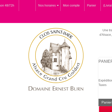
ison 48/72h
Nos horaires
Mon compte
Panier
(Livra
Une tra
d'Alsace,
PANIE
Expéditio
Taxes
Panier