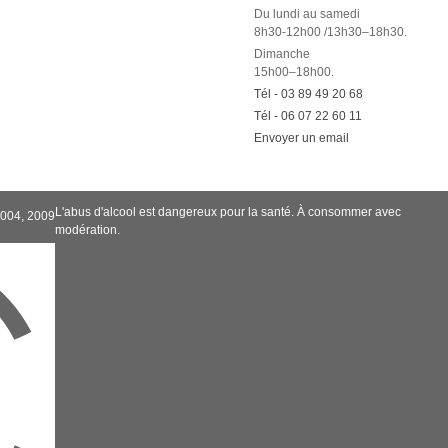
Du lundi au samedi
8h30-12h00 /13h30–18h30.
Dimanche
15h00–18h00.
Tél - 03 89 49 20 68
Tél - 06 07 22 60 11
Envoyer un email
L'abus d'alcool est dangereux pour la santé. À consommer avec
2004, 2009
modération.