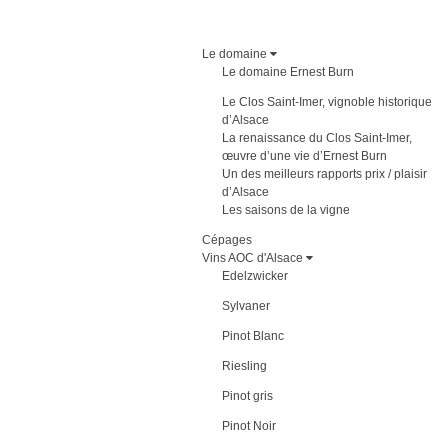
Le domaine
Le domaine Ernest Burn
Le Clos Saint-Imer, vignoble historique
d’Alsace
La renaissance du Clos Saint-Imer,
œuvre d’une vie d’Ernest Burn
Un des meilleurs rapports prix / plaisir
d’Alsace
Les saisons de la vigne
Cépages
Vins AOC d'Alsace
Edelzwicker
Sylvaner
Pinot Blanc
Riesling
Pinot gris
Pinot Noir