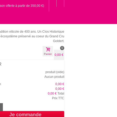
ison offerte à partir de 350,00 €)
dition viticole de 400 ans.
Un Clos Historique
écosystème préservé au coeur du Grand Cru
Goldert.
0
Panier
0,00 €
R
produit
(vide)
Aucun produit
n
0,00 €
0,00 €
0,00 €
Total
Prix TTC
Je commande