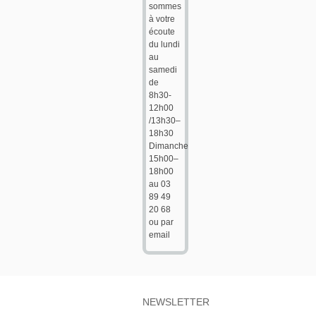
sommes
à votre
écoute
du lundi
au
samedi
de
8h30-
12h00
/13h30–
18h30
Dimanche
15h00–
18h00
au 03
89 49
20 68
ou par
email
NEWSLETTER