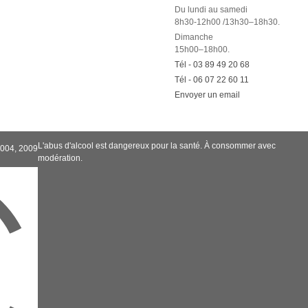
Du lundi au samedi
8h30-12h00 /13h30–18h30.
Dimanche
15h00–18h00.
Tél - 03 89 49 20 68
Tél - 06 07 22 60 11
Envoyer un email
L'abus d'alcool est dangereux pour la santé. À consommer avec
2004, 2009
modération.