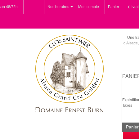
ison 48/72h
Nos horaires
Mon compte
Panier
(Livra
Une tra
d'Alsace,
PANIE
Expéditio
Taxes
Panier