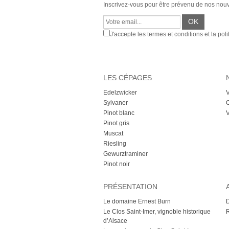
Inscrivez-vous pour être prévenu de nos nou
J'accepte les termes et conditions et la poli
LES CÉPAGES
Edelzwicker
V
Sylvaner
C
Pinot blanc
V
Pinot gris
Muscat
Riesling
Gewurztraminer
Pinot noir
PRÉSENTATION
Le domaine Ernest Burn
D
Le Clos Saint-Imer, vignoble historique
d’Alsace