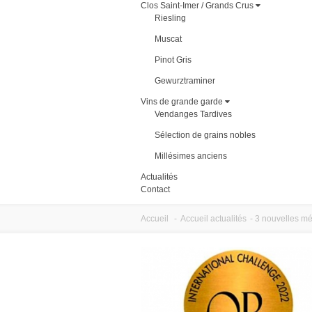
Clos Saint-Imer / Grands Crus
Riesling
Muscat
Pinot Gris
Gewurztraminer
Vins de grande garde
Vendanges Tardives
Sélection de grains nobles
Millésimes anciens
Actualités
Contact
Accueil
-
Accueil actualités
-
3 nouvelles mé