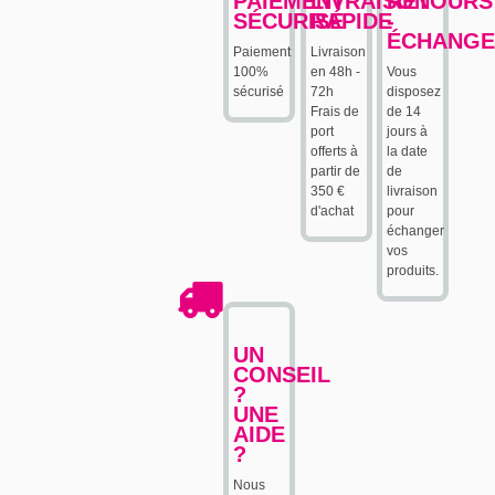
PAIEMENT
LIVRAISON
RETOURS
SÉCURISÉ
RAPIDE
-
ÉCHANGE
Paiement
Livraison
100%
en 48h -
Vous
sécurisé
72h
disposez
Frais de
de 14
port
jours à
offerts à
la date
partir de
de
350 €
livraison
d'achat
pour
échanger
vos
produits.
UN
CONSEIL
?
UNE
AIDE
?
Nous