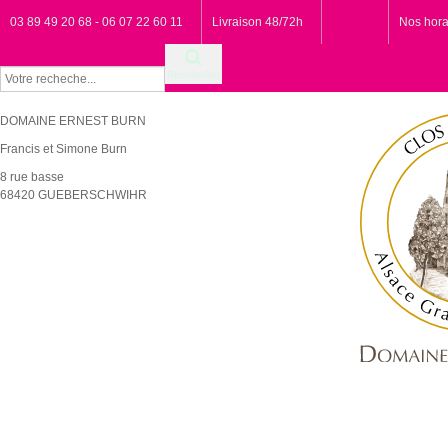
03 89 49 20 68 - 06 07 22 60 11
Livraison 48/72h
Nos hora
Rechercher
DOMAINE ERNEST BURN
Francis et Simone Burn
8 rue basse
68420 GUEBERSCHWIHR