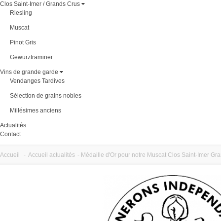
Clos Saint-Imer / Grands Crus
Riesling
Muscat
Pinot Gris
Gewurztraminer
Vins de grande garde
Vendanges Tardives
Sélection de grains nobles
Millésimes anciens
Actualités
Contact
Accueil
-
Accueil actualités
-
Médaille d'Or pour notre Muscat Clos Saint-Imer Gr