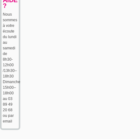
?
Nous
sommes
à votre
écoute
du lundi
au
samedi
de
8h30-
12h00
/13h30–
18h30
Dimanche
15h00–
18h00
au 03
89 49
20 68
ou par
email