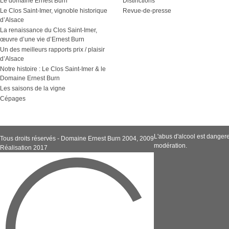
Le domaine Ernest Burn
Distinctions
Le Clos Saint-Imer, vignoble historique
Revue-de-presse
d’Alsace
La renaissance du Clos Saint-Imer,
œuvre d’une vie d’Ernest Burn
Un des meilleurs rapports prix / plaisir
d’Alsace
Notre histoire : Le Clos Saint-Imer & le
Domaine Ernest Burn
Les saisons de la vigne
Cépages
L'abus d'alcool est dange
Tous droits réservés - Domaine Ernest Burn 2004, 2009
modération.
Réalisation 2017