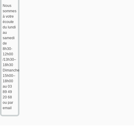
Nous
sommes
à votre
écoute
du lundi
au
samedi
de
8h30-
12h00
/13h30–
18h30
Dimanche
15h00–
18h00
au 03
89 49
20 68
ou par
email