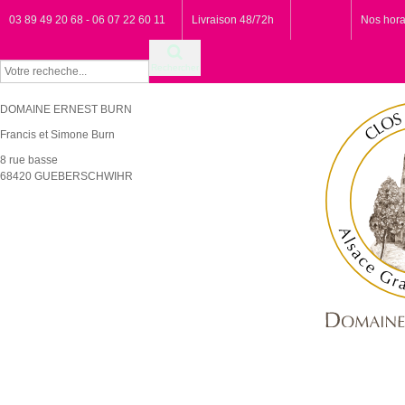
03 89 49 20 68 - 06 07 22 60 11
Livraison 48/72h
Nos hora
Rechercher
DOMAINE ERNEST BURN
Francis et Simone Burn
8 rue basse
68420 GUEBERSCHWIHR