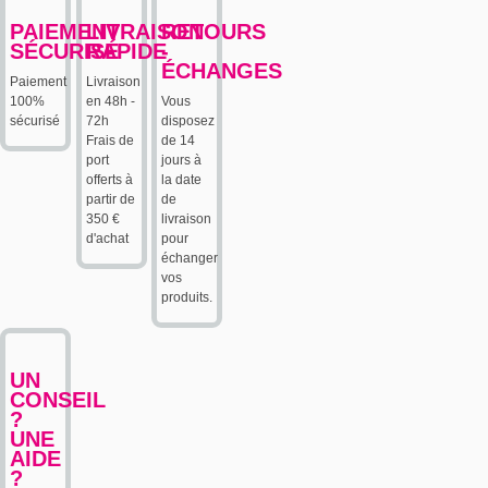
PAIEMENT
LIVRAISON
RETOURS
SÉCURISÉ
RAPIDE
-
ÉCHANGES
Paiement
Livraison
100%
en 48h -
Vous
sécurisé
72h
disposez
Frais de
de 14
port
jours à
offerts à
la date
partir de
de
350 €
livraison
d'achat
pour
échanger
vos
produits.
UN
CONSEIL
?
UNE
AIDE
?