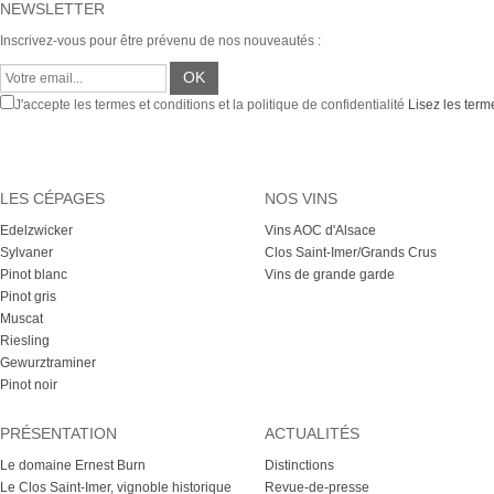
NEWSLETTER
Inscrivez-vous pour être prévenu de nos nouveautés :
J'accepte les termes et conditions et la politique de confidentialité
Lisez les terme
LES CÉPAGES
NOS VINS
Edelzwicker
Vins AOC d'Alsace
Sylvaner
Clos Saint-Imer/Grands Crus
Pinot blanc
Vins de grande garde
Pinot gris
Muscat
Riesling
Gewurztraminer
Pinot noir
PRÉSENTATION
ACTUALITÉS
Le domaine Ernest Burn
Distinctions
Le Clos Saint-Imer, vignoble historique
Revue-de-presse