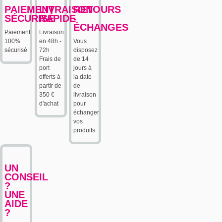
PAIEMENT
LIVRAISON
RETOURS
SÉCURISÉ
RAPIDE
-
ÉCHANGES
Paiement
Livraison
100%
en 48h -
Vous
sécurisé
72h
disposez
Frais de
de 14
port
jours à
offerts à
la date
partir de
de
350 €
livraison
d'achat
pour
échanger
vos
produits.
UN
CONSEIL
?
UNE
AIDE
?