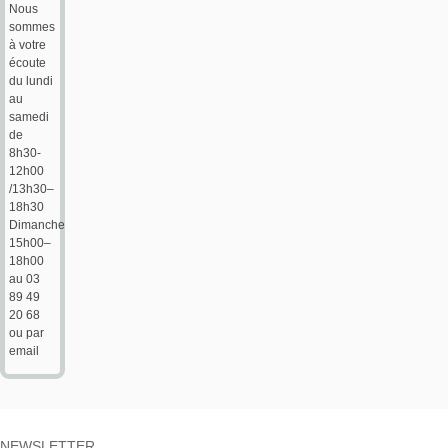
Nous
sommes
à votre
écoute
du lundi
au
samedi
de
8h30-
12h00
/13h30–
18h30
Dimanche
15h00–
18h00
au 03
89 49
20 68
ou par
email
NEWSLETTER