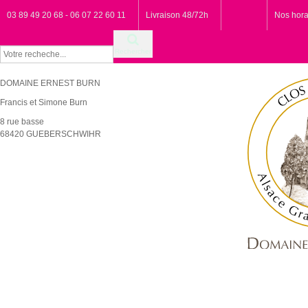
03 89 49 20 68 - 06 07 22 60 11
Livraison 48/72h
Nos hora
Rechercher
DOMAINE ERNEST BURN
Francis et Simone Burn
8 rue basse
68420 GUEBERSCHWIHR