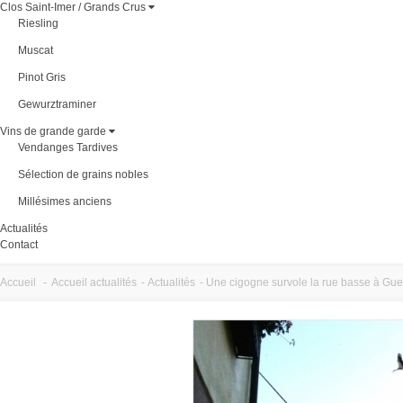
Clos Saint-Imer / Grands Crus
Riesling
Muscat
Pinot Gris
Gewurztraminer
Vins de grande garde
Vendanges Tardives
Sélection de grains nobles
Millésimes anciens
Actualités
Contact
Accueil
-
Accueil actualités
-
Actualités
-
Une cigogne survole la rue basse à Gu