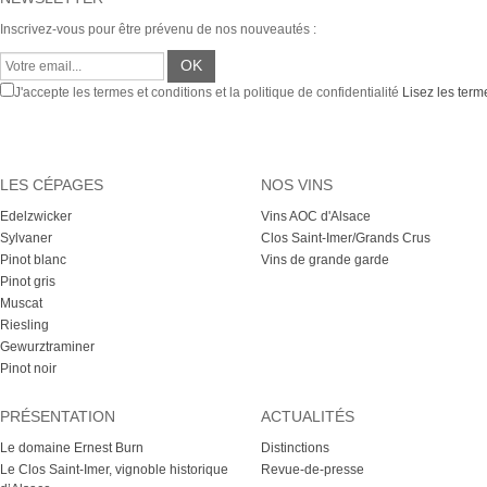
Inscrivez-vous pour être prévenu de nos nouveautés :
J'accepte les termes et conditions et la politique de confidentialité
Lisez les terme
LES CÉPAGES
NOS VINS
Edelzwicker
Vins AOC d'Alsace
Sylvaner
Clos Saint-Imer/Grands Crus
Pinot blanc
Vins de grande garde
Pinot gris
Muscat
Riesling
Gewurztraminer
Pinot noir
PRÉSENTATION
ACTUALITÉS
Le domaine Ernest Burn
Distinctions
Le Clos Saint-Imer, vignoble historique
Revue-de-presse