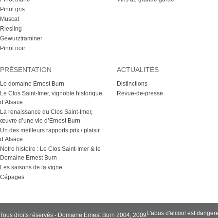
Pinot gris
Muscat
Riesling
Gewurztraminer
Pinot noir
PRÉSENTATION
ACTUALITÉS
Le domaine Ernest Burn
Distinctions
Le Clos Saint-Imer, vignoble historique
Revue-de-presse
d’Alsace
La renaissance du Clos Saint-Imer,
œuvre d’une vie d’Ernest Burn
Un des meilleurs rapports prix / plaisir
d’Alsace
Notre histoire : Le Clos Saint-Imer & le
Domaine Ernest Burn
Les saisons de la vigne
Cépages
L'abus d'alcool est dange
Tous droits réservés - Domaine Ernest Burn 2004, 2009