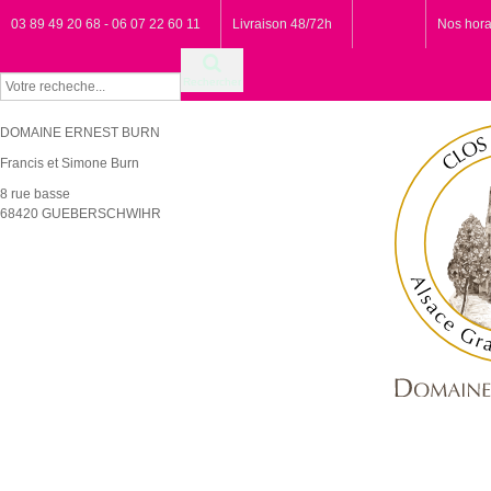
03 89 49 20 68 - 06 07 22 60 11
Livraison 48/72h
Nos hora
Rechercher
DOMAINE ERNEST BURN
Francis et Simone Burn
8 rue basse
68420 GUEBERSCHWIHR