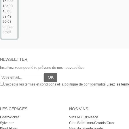
15h00–
18h00
au 03
89 49
20 68
ou par
email
NEWSLETTER
Inscrivez-vous pour être prévenu de nos nouveautés :
J'accepte les termes et conditions et la politique de confidentialité
Lisez les terme
LES CÉPAGES
NOS VINS
Edelzwicker
Vins AOC d'Alsace
Sylvaner
Clos Saint-Imer/Grands Crus
Pinot blanc
Vins de grande garde