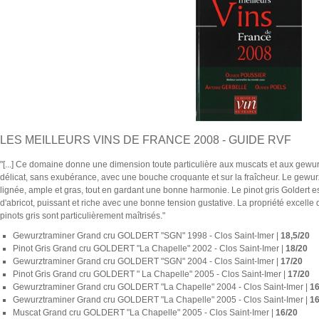
LES MEILLEURS VINS DE FRANCE 2008 - GUIDE RVF
"[...] Ce domaine donne une dimension toute particulière aux muscats et aux gewur
délicat, sans exubérance, avec une bouche croquante et sur la fraîcheur. Le gewu
lignée, ample et gras, tout en gardant une bonne harmonie. Le pinot gris Goldert e
d'abricot, puissant et riche avec une bonne tension gustative. La propriété excelle
pinots gris sont particulièrement maîtrisés."
Gewurztraminer Grand cru GOLDERT "SGN" 1998 - Clos Saint-Imer |
18,5/20
Pinot Gris Grand cru GOLDERT "La Chapelle" 2002 - Clos Saint-Imer |
18/20
Gewurztraminer Grand cru GOLDERT "SGN" 2004 - Clos Saint-Imer |
17/20
Pinot Gris Grand cru GOLDERT " La Chapelle" 2005 - Clos Saint-Imer |
17/20
Gewurztraminer Grand cru GOLDERT "La Chapelle" 2004 - Clos Saint-Imer |
16
Gewurztraminer Grand cru GOLDERT "La Chapelle" 2005 - Clos Saint-Imer |
16
Muscat Grand cru GOLDERT "La Chapelle" 2005 - Clos Saint-Imer |
16/20