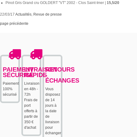
Pinot Gris Grand cru GOLDERT "VT" 2002 - Clos Saint-Imer |
15,5/20
22/03/17
Actualités
,
Revue de presse
page précédente
PAIEMENT
LIVRAISON
RETOURS
SÉCURISÉ
RAPIDE
-
ÉCHANGES
Paiement
Livraison
100%
en 48h -
Vous
sécurisé
72h
disposez
Frais de
de 14
port
jours à
offerts à
la date
partir de
de
350 €
livraison
d'achat
pour
échanger