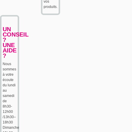
vos
produits.
UN
CONSEIL
?
UNE
AIDE
?
Nous
sommes
à votre
écoute
du lundi
au
samedi
de
8h30-
12h00
/13h30–
18h30
Dimanche