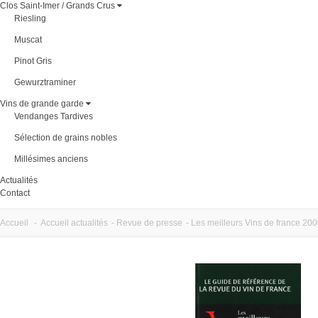
Clos Saint-Imer / Grands Crus
Riesling
Muscat
Pinot Gris
Gewurztraminer
Vins de grande garde
Vendanges Tardives
Sélection de grains nobles
Millésimes anciens
Actualités
Contact
Accueil
-
Accueil actualités
-
Revue de presse
-
Les meilleurs Vins de france 20