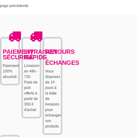
page précédente
PAIEMENT
LIVRAISON
RETOURS
SÉCURISÉ
RAPIDE
-
ÉCHANGES
Paiement
Livraison
100%
en 48h -
Vous
sécurisé
72h
disposez
Frais de
de 14
port
jours à
offerts à
la date
partir de
de
350 €
livraison
d'achat
pour
échanger
vos
produits.