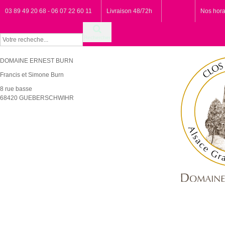
03 89 49 20 68 - 06 07 22 60 11
Livraison 48/72h
Nos hora
Rechercher
DOMAINE ERNEST BURN
Francis et Simone Burn
8 rue basse
68420 GUEBERSCHWIHR