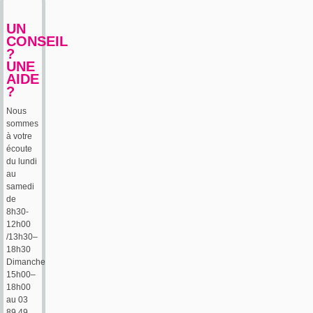
UN
CONSEIL
?
UNE
AIDE
?
Nous
sommes
à votre
écoute
du lundi
au
samedi
de
8h30-
12h00
/13h30–
18h30
Dimanche
15h00–
18h00
au 03
89 49