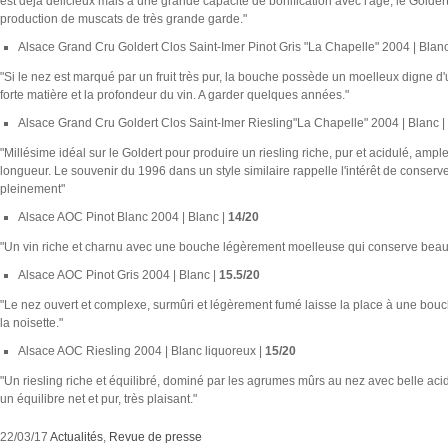
est déjà délicieux mais a une grande capacité de bonification avec l'âge, le Goldert 
production de muscats de très grande garde."
Alsace Grand Cru Goldert Clos Saint-Imer Pinot Gris "La Chapelle" 2004 | Blanc
"Si le nez est marqué par un fruit très pur, la bouche possède un moelleux digne 
forte matière et la profondeur du vin. A garder quelques années."
Alsace Grand Cru Goldert Clos Saint-Imer Riesling"La Chapelle" 2004 | Blanc |
"Millésime idéal sur le Goldert pour produire un riesling riche, pur et acidulé, am
longueur. Le souvenir du 1996 dans un style similaire rappelle l'intérêt de conserv
pleinement"
Alsace AOC Pinot Blanc 2004 | Blanc |
14/20
"Un vin riche et charnu avec une bouche légèrement moelleuse qui conserve beau
Alsace AOC Pinot Gris 2004 | Blanc |
15.5/20
"Le nez ouvert et complexe, surmûri et légèrement fumé laisse la place à une bou
la noisette."
Alsace AOC Riesling 2004 | Blanc liquoreux |
15/20
"Un riesling riche et équilibré, dominé par les agrumes mûrs au nez avec belle aci
un équilibre net et pur, très plaisant."
22/03/17
Actualités
,
Revue de presse