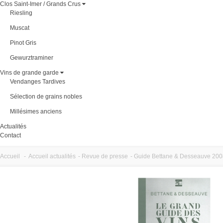
Clos Saint-Imer / Grands Crus
Riesling
Muscat
Pinot Gris
Gewurztraminer
Vins de grande garde
Vendanges Tardives
Sélection de grains nobles
Millésimes anciens
Actualités
Contact
Accueil
-
Accueil actualités
-
Revue de presse
-
Guide Bettane & Desseauve 200