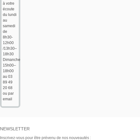
à votre
écoute
du lundi
au
samedi
de
8h30-
12h00
/13h30–
18h30
Dimanche
15h00–
18h00
au 03
89 49
20 68
ou par
email
NEWSLETTER
Inscrivez-vous pour être prévenu de nos nouveautés :