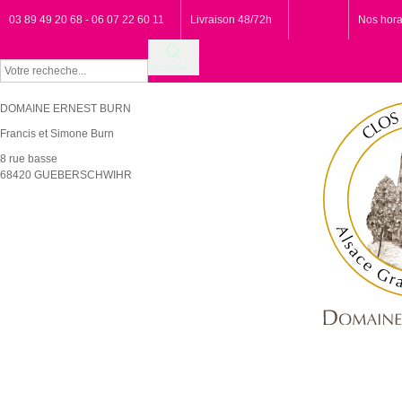
03 89 49 20 68 - 06 07 22 60 11
Livraison 48/72h
Nos hora
Rechercher
DOMAINE ERNEST BURN
Francis et Simone Burn
8 rue basse
68420 GUEBERSCHWIHR