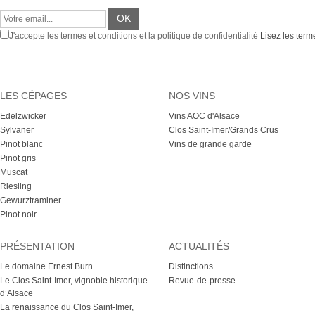
J'accepte les termes et conditions et la politique de confidentialité
Lisez les terme
LES CÉPAGES
NOS VINS
Edelzwicker
Vins AOC d'Alsace
Sylvaner
Clos Saint-Imer/Grands Crus
Pinot blanc
Vins de grande garde
Pinot gris
Muscat
Riesling
Gewurztraminer
Pinot noir
PRÉSENTATION
ACTUALITÉS
Le domaine Ernest Burn
Distinctions
Le Clos Saint-Imer, vignoble historique
Revue-de-presse
d’Alsace
La renaissance du Clos Saint-Imer,