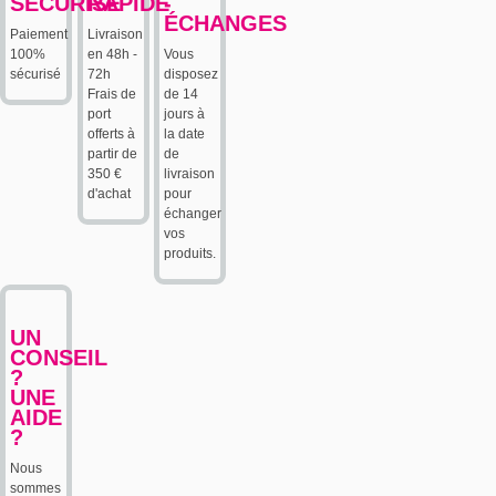
SÉCURISÉ
RAPIDE
-
ÉCHANGES
Paiement
Livraison
100%
en 48h -
Vous
sécurisé
72h
disposez
Frais de
de 14
port
jours à
offerts à
la date
partir de
de
350 €
livraison
d'achat
pour
échanger
vos
produits.
UN
CONSEIL
?
UNE
AIDE
?
Nous
sommes