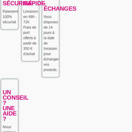
SÉCURISÉ
RAPIDE
-
ÉCHANGES
Paiement
Livraison
100%
en 48h -
Vous
sécurisé
72h
disposez
Frais de
de 14
port
jours à
offerts à
la date
partir de
de
350 €
livraison
d'achat
pour
échanger
vos
produits.
UN
CONSEIL
?
UNE
AIDE
?
Nous