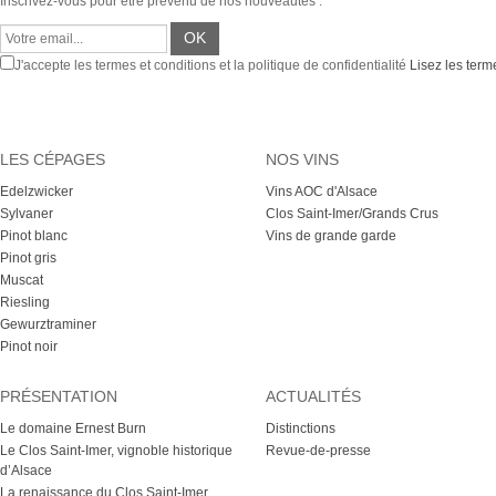
Inscrivez-vous pour être prévenu de nos nouveautés :
J'accepte les termes et conditions et la politique de confidentialité
Lisez les terme
LES CÉPAGES
NOS VINS
Edelzwicker
Vins AOC d'Alsace
Sylvaner
Clos Saint-Imer/Grands Crus
Pinot blanc
Vins de grande garde
Pinot gris
Muscat
Riesling
Gewurztraminer
Pinot noir
PRÉSENTATION
ACTUALITÉS
Le domaine Ernest Burn
Distinctions
Le Clos Saint-Imer, vignoble historique
Revue-de-presse
d’Alsace
La renaissance du Clos Saint-Imer,