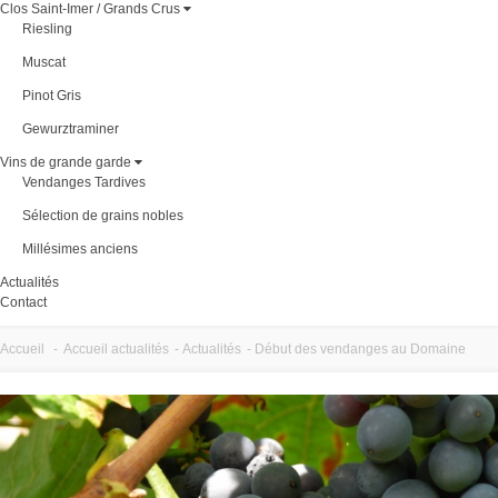
Clos Saint-Imer / Grands Crus
Riesling
Muscat
Pinot Gris
Gewurztraminer
Vins de grande garde
Vendanges Tardives
Sélection de grains nobles
Millésimes anciens
Actualités
Contact
Accueil
-
Accueil actualités
-
Actualités
-
Début des vendanges au Domaine