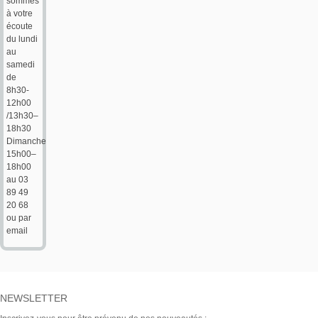
sommes
à votre
écoute
du lundi
au
samedi
de
8h30-
12h00
/13h30–
18h30
Dimanche
15h00–
18h00
au 03
89 49
20 68
ou par
email
NEWSLETTER