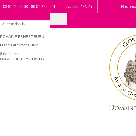
03 89 49 20 68 - 06 07 22 60 11
Livraison 48/72h
Nos hora
Rechercher
DOMAINE ERNEST BURN
Francis et Simone Burn
8 rue basse
68420 GUEBERSCHWIHR