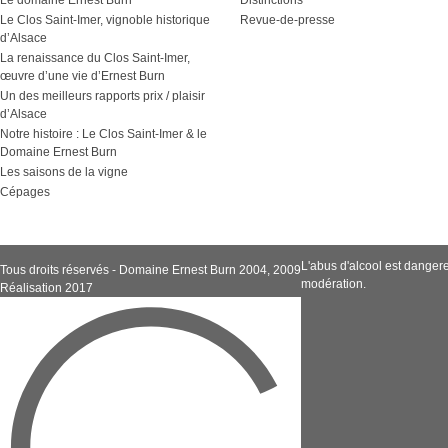
Le domaine Ernest Burn
Distinctions
Le Clos Saint-Imer, vignoble historique
Revue-de-presse
d’Alsace
La renaissance du Clos Saint-Imer,
œuvre d’une vie d’Ernest Burn
Un des meilleurs rapports prix / plaisir
d’Alsace
Notre histoire : Le Clos Saint-Imer & le
Domaine Ernest Burn
Les saisons de la vigne
Cépages
L'abus d'alcool est dange
Tous droits réservés - Domaine Ernest Burn 2004, 2009
modération.
Réalisation 2017