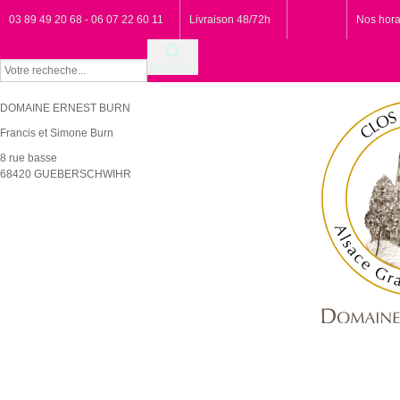
03 89 49 20 68 - 06 07 22 60 11
Livraison 48/72h
Nos hora
Rechercher
DOMAINE ERNEST BURN
Francis et Simone Burn
8 rue basse
68420 GUEBERSCHWIHR