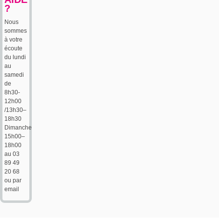
?
Nous
sommes
à votre
écoute
du lundi
au
samedi
de
8h30-
12h00
/13h30–
18h30
Dimanche
15h00–
18h00
au 03
89 49
20 68
ou par
email