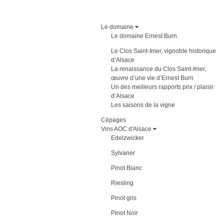
Le domaine
Le domaine Ernest Burn
Le Clos Saint-Imer, vignoble historique
d’Alsace
La renaissance du Clos Saint-Imer,
œuvre d’une vie d’Ernest Burn
Un des meilleurs rapports prix / plaisir
d’Alsace
Les saisons de la vigne
Cépages
Vins AOC d'Alsace
Edelzwicker
Sylvaner
Pinot Blanc
Riesling
Pinot gris
Pinot Noir