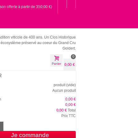
ison offerte à partir de 350,00 €)
dition viticole de 400 ans.
Un Clos Historique
écosystème préservé au coeur du Grand Cru
Goldert.
0
Panier
0,00 €
R
produit
(vide)
Aucun produit
n
0,00 €
0,00 €
0,00 €
Total
Prix TTC
Je commande