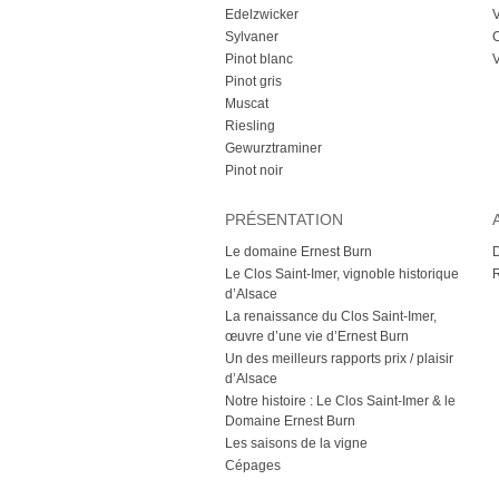
Edelzwicker
V
Sylvaner
C
Pinot blanc
V
Pinot gris
Muscat
Riesling
Gewurztraminer
Pinot noir
PRÉSENTATION
Le domaine Ernest Burn
D
Le Clos Saint-Imer, vignoble historique
d’Alsace
La renaissance du Clos Saint-Imer,
œuvre d’une vie d’Ernest Burn
Un des meilleurs rapports prix / plaisir
d’Alsace
Notre histoire : Le Clos Saint-Imer & le
Domaine Ernest Burn
Les saisons de la vigne
Cépages