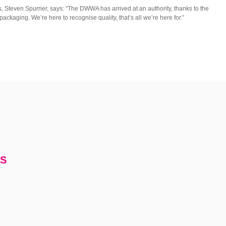
Steven Spurrier, says: “The DWWA has arrived at an authority, thanks to the
ackaging. We’re here to recognise quality, that’s all we’re here for.”
S