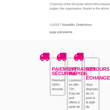
Chairman of the Decanter World Wine Awards, 
judges, the organisation, thanks to the whole p
21/03/17
Actualités
,
Distinctions
page précédente
PAIEMENT
LIVRAISON
RETOURS
SÉCURISÉ
RAPIDE
-
ÉCHANGE
Paiement
Livraison
100%
en 48h -
Vous
sécurisé
72h
disposez
Frais de
de 14
port
jours à
offerts à
la date
partir de
de