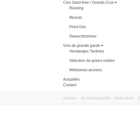
Clos Saint-Imer / Grands Crus
Riesling
Muscat
Pinot Gris
Gewurztraminer
Vins de grande garde
Vendanges Tardives
Sélection de grains nobles
Millésimes anciens
Actualités
Contact
Accueil
-
Accueil actualités
-
Distinctions
-