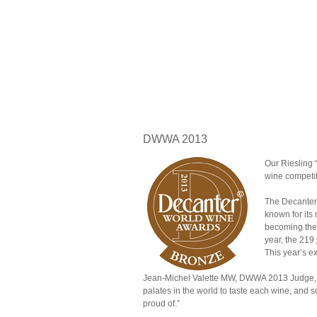
DWWA 2013
Our Riesling 
wine competi
The Decanter 
known for its
becoming the 
year, the 219
This year’s e
Jean-Michel Valette MW, DWWA 2013 Judge, sa
palates in the world to taste each wine, and s
proud of.”