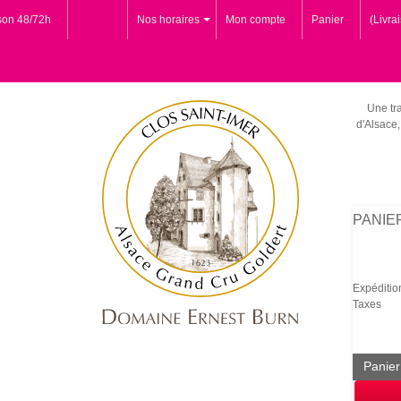
ison 48/72h
Nos horaires
Mon compte
Panier
(Livra
Une tra
d'Alsace,
PANIE
Expéditio
Taxes
Panier