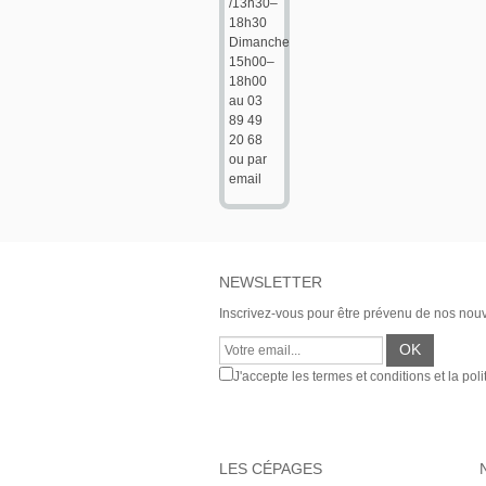
/13h30–
18h30
Dimanche
15h00–
18h00
au 03
89 49
20 68
ou par
email
NEWSLETTER
Inscrivez-vous pour être prévenu de nos nou
J'accepte les termes et conditions et la poli
LES CÉPAGES