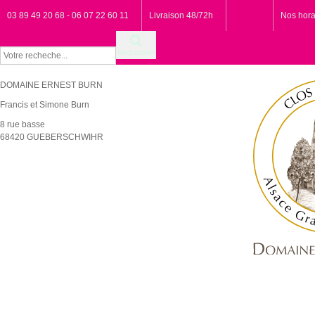
03 89 49 20 68 - 06 07 22 60 11
Livraison 48/72h
Nos hora
Rechercher
DOMAINE ERNEST BURN
Francis et Simone Burn
8 rue basse
68420 GUEBERSCHWIHR