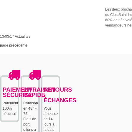
Les deux procha
du Clos Saint-Im
60% de dénivelé)
vendangeurs heu
13/03/17
Actualités
page précédente
PAIEMENT
LIVRAISON
RETOURS
SÉCURISÉ
RAPIDE
-
ÉCHANGES
Paiement
Livraison
100%
en 48h -
Vous
sécurisé
72h
disposez
Frais de
de 14
port
jours à
offerts à
la date