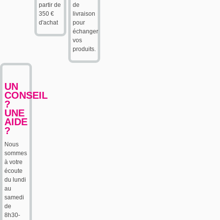
partir de
de
350 €
livraison
d'achat
pour
échanger
vos
produits.
UN
CONSEIL
?
UNE
AIDE
?
Nous
sommes
à votre
écoute
du lundi
au
samedi
de
8h30-