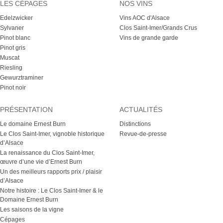
LES CÉPAGES
NOS VINS
Edelzwicker
Vins AOC d'Alsace
Sylvaner
Clos Saint-Imer/Grands Crus
Pinot blanc
Vins de grande garde
Pinot gris
Muscat
Riesling
Gewurztraminer
Pinot noir
PRÉSENTATION
ACTUALITÉS
Le domaine Ernest Burn
Distinctions
Le Clos Saint-Imer, vignoble historique
Revue-de-presse
d’Alsace
La renaissance du Clos Saint-Imer,
œuvre d’une vie d’Ernest Burn
Un des meilleurs rapports prix / plaisir
d’Alsace
Notre histoire : Le Clos Saint-Imer & le
Domaine Ernest Burn
Les saisons de la vigne
Cépages