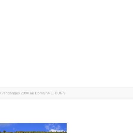
s vendanges 2008 au Domaine E. BURN