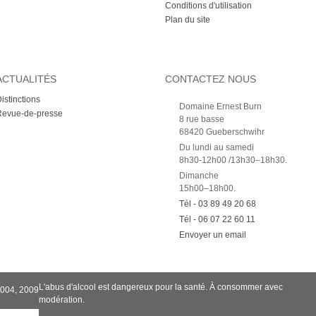
Conditions d'utilisation
Plan du site
ACTUALITÉS
CONTACTEZ NOUS
istinctions
Domaine Ernest Burn
Revue-de-presse
8 rue basse
68420 Gueberschwihr
Du lundi au samedi
8h30-12h00 /13h30–18h30.
Dimanche
15h00–18h00.
Tél - 03 89 49 20 68
Tél - 06 07 22 60 11
Envoyer un email
L'abus d'alcool est dangereux pour la santé. À consommer avec
2004, 2009
modération.