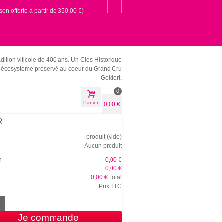
ison offerte à partir de 350,00 €)
dition viticole de 400 ans.
Un Clos Historique
écosystème préservé au coeur du Grand Cru
Goldert.
0
Panier
0,00 €
R
produit
(vide)
Aucun produit
n
0,00 €
0,00 €
0,00 €
Total
Prix TTC
Je commande