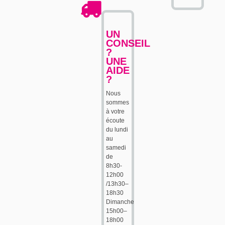
UN
CONSEIL
?
UNE
AIDE
?
Nous
sommes
à votre
écoute
du lundi
au
samedi
de
8h30-
12h00
/13h30–
18h30
Dimanche
15h00–
18h00