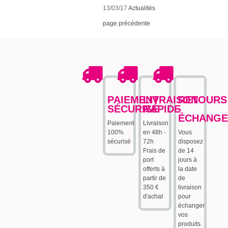
13/03/17
Actualités
page précédente
PAIEMENT
LIVRAISON
RETOURS
SÉCURISÉ
RAPIDE
-
ÉCHANGE
Paiement
Livraison
100%
en 48h -
Vous
sécurisé
72h
disposez
Frais de
de 14
port
jours à
offerts à
la date
partir de
de
350 €
livraison
d'achat
pour
échanger
vos
produits.