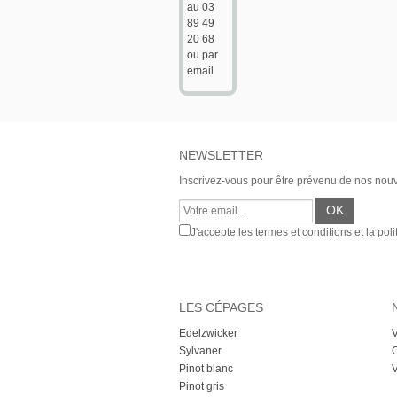
au 03
89 49
20 68
ou par
email
NEWSLETTER
Inscrivez-vous pour être prévenu de nos nou
J'accepte les termes et conditions et la poli
LES CÉPAGES
Edelzwicker
V
Sylvaner
C
Pinot blanc
V
Pinot gris