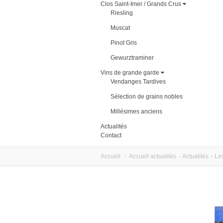
Clos Saint-Imer / Grands Crus
Riesling
Muscat
Pinot Gris
Gewurztraminer
Vins de grande garde
Vendanges Tardives
Sélection de grains nobles
Millésimes anciens
Actualités
Contact
Accueil
-
Accueil actualités
-
Actualités
-
Le