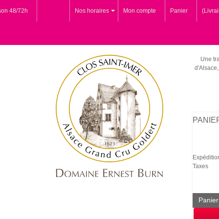
ison 48/72h
Nos horaires
Mon compte
Panier
(Livra
Une tra
d'Alsace,
PANIE
Expéditio
Taxes
Panier