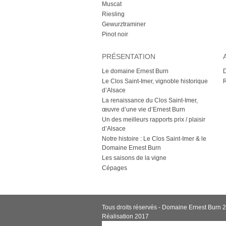
Muscat
Riesling
Gewurztraminer
Pinot noir
PRÉSENTATION
Le domaine Ernest Burn
D
Le Clos Saint-Imer, vignoble historique
d’Alsace
La renaissance du Clos Saint-Imer,
œuvre d’une vie d’Ernest Burn
Un des meilleurs rapports prix / plaisir
d’Alsace
Notre histoire : Le Clos Saint-Imer & le
Domaine Ernest Burn
Les saisons de la vigne
Cépages
Tous droits réservés - Domaine Ernest Burn 
Réalisation 2017