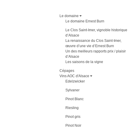
Le domaine
Le domaine Ernest Burn
Le Clos Saint-Imer, vignoble historique
d’Alsace
La renaissance du Clos Saint-Imer,
œuvre d’une vie d’Ernest Burn
Un des meilleurs rapports prix / plaisir
d’Alsace
Les saisons de la vigne
Cépages
Vins AOC d'Alsace
Edelzwicker
Sylvaner
Pinot Blanc
Riesling
Pinot gris
Pinot Noir