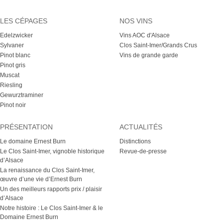
LES CÉPAGES
NOS VINS
Edelzwicker
Vins AOC d'Alsace
Sylvaner
Clos Saint-Imer/Grands Crus
Pinot blanc
Vins de grande garde
Pinot gris
Muscat
Riesling
Gewurztraminer
Pinot noir
PRÉSENTATION
ACTUALITÉS
Le domaine Ernest Burn
Distinctions
Le Clos Saint-Imer, vignoble historique
Revue-de-presse
d’Alsace
La renaissance du Clos Saint-Imer,
œuvre d’une vie d’Ernest Burn
Un des meilleurs rapports prix / plaisir
d’Alsace
Notre histoire : Le Clos Saint-Imer & le
Domaine Ernest Burn