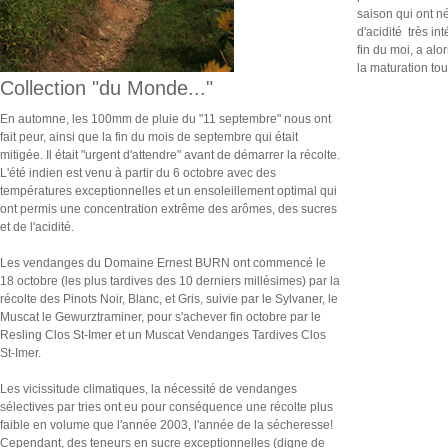
saison qui ont 
d'acidité très in
fin du moi, a al
la maturation tou
Collection "du Monde..."
En automne, les 100mm de pluie du "11 septembre" nous ont
fait peur, ainsi que la fin du mois de septembre qui était
mitigée. Il était "urgent d'attendre" avant de démarrer la récolte.
L'été indien est venu à partir du 6 octobre avec des
températures exceptionnelles et un ensoleillement optimal qui
ont permis une concentration extrême des arômes, des sucres
et de l'acidité.
Les vendanges du Domaine Ernest BURN ont commencé le
18 octobre (les plus tardives des 10 derniers millésimes) par la
récolte des Pinots Noir, Blanc, et Gris, suivie par le Sylvaner, le
Muscat le Gewurztraminer, pour s'achever fin octobre par le
Resling Clos St-Imer et un Muscat Vendanges Tardives Clos
St-Imer.
Les vicissitude climatiques, la nécessité de vendanges
sélectives par tries ont eu pour conséquence une récolte plus
faible en volume que l'année 2003, l'année de la sécheresse!
Cependant, des teneurs en sucre exceptionnelles (digne de