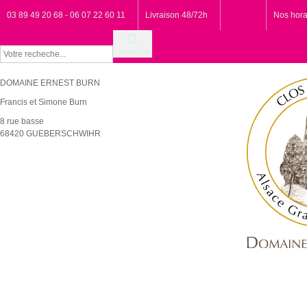
03 89 49 20 68 - 06 07 22 60 11
Livraison 48/72h
Nos hora
Rechercher
DOMAINE ERNEST BURN
Francis et Simone Burn
8 rue basse
68420 GUEBERSCHWIHR