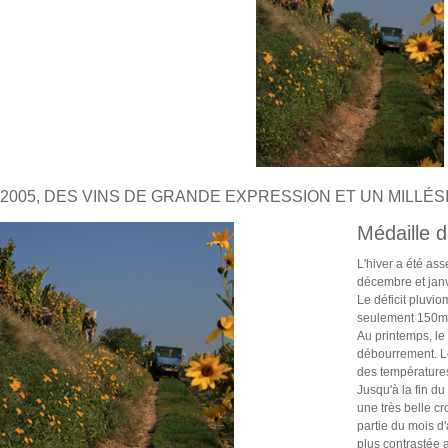
2005, DES VINS DE GRANDE EXPRESSION ET UN MILLÉS
Médaille d
L'hiver a été as
décembre et janv
Le déficit pluvio
seulement 150m
Au printemps, le 
débourrement. Le
des températures
Jusqu'à la fin du
une très belle c
partie du mois d
plus contrastée 