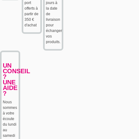
port
jours à
offerts à
la date
partir de
de
350 €
livraison
d'achat
pour
échanger
vos
produits.
UN
CONSEIL
?
UNE
AIDE
?
Nous
sommes
à votre
écoute
du lundi
au
samedi